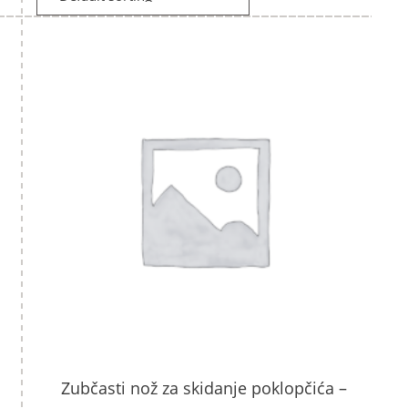
Zubčasti nož za skidanje poklopčića –