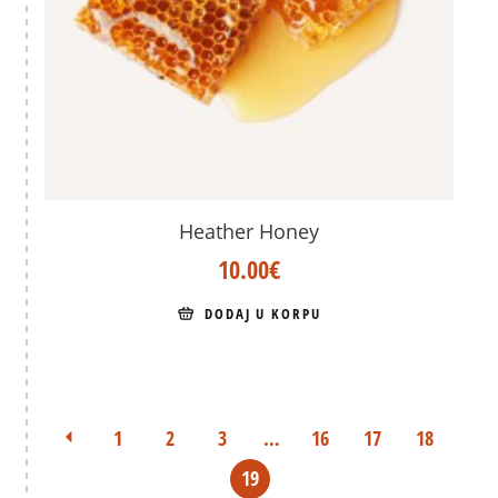
Heather Honey
10.00
€
DODAJ U KORPU
1
2
3
…
16
17
18
19