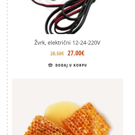
Žvrk, električni 12-24-220V
Original
Current
27.00
€
28.50
€
price
price
was:
is:
DODAJ U KORPU
28.50€.
27.00€.