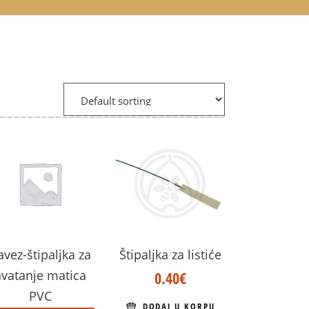
avez-štipaljka za
Štipaljka za listiće
hvatanje matica
0.40
€
PVC
DODAJ U KORPU