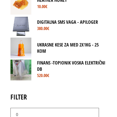
10.00
€
DIGITALNA SMS VAGA - APILOGER
380.00
€
UKRASNE KESE ZA MED 2X1KG - 25
KOM
FINANS -TOPIONIK VOSKA ELEKTRIČNI
DB
520.00
€
FILTER
Min
price