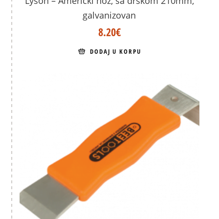
Lyson – Američki nož, sa drškom 210mm,
galvanizovan
8.20
€
DODAJ U KORPU