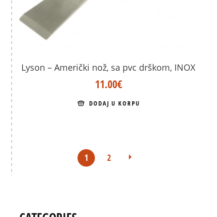
Lyson – Američki nož, sa pvc drškom, INOX
11.00
€
DODAJ U KORPU
1
2