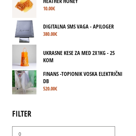
HEATHER HONEY
10.00
€
DIGITALNA SMS VAGA - APILOGER
380.00
€
UKRASNE KESE ZA MED 2X1KG - 25
KOM
FINANS -TOPIONIK VOSKA ELEKTRIČNI
DB
520.00
€
FILTER
Min
price