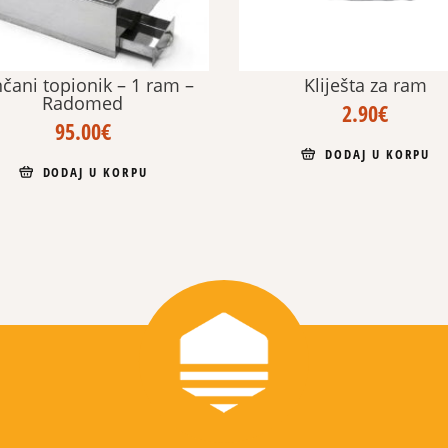
čani topionik – 1 ram –
Kliješta za ram
Radomed
2.90
€
95.00
€
DODAJ U KORPU
DODAJ U KORPU