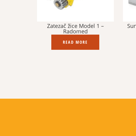
Zatezač žice Model 1 –
Sun
Radomed
READ MORE