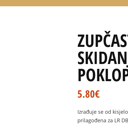
ZUPČAS
SKIDAN
POKLO
5.80
€
Izrađuje se od kisje
prilagođena za LR D