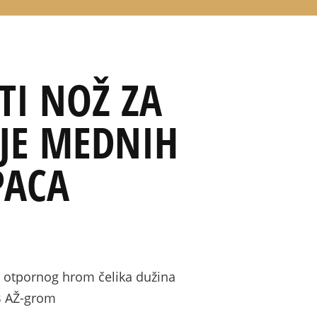
TI NOŽ ZA
JE MEDNIH
PACA
lo otpornog hrom čelika dužina
B AŽ-grom