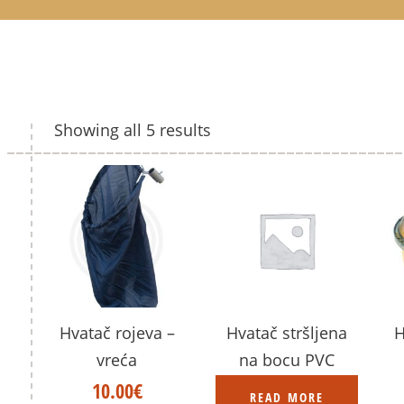
Showing all 5 results
Hvatač rojeva –
Hvatač stršljena
H
vreća
na bocu PVC
10.00
€
READ MORE