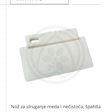
Nož za struganje meda i nečistoća, špahtla