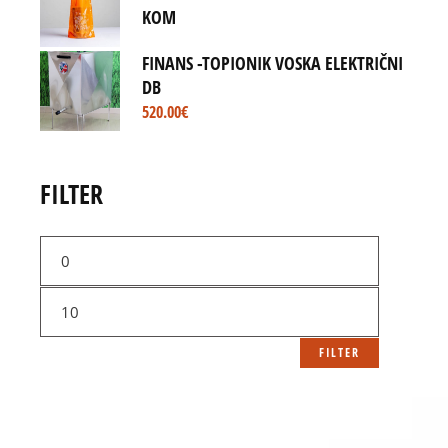
KOM
FINANS -TOPIONIK VOSKA ELEKTRIČNI
DB
520.00
€
FILTER
Min
price
Max
price
FILTER