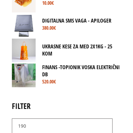
10.00
€
DIGITALNA SMS VAGA - APILOGER
380.00
€
UKRASNE KESE ZA MED 2X1KG - 25
KOM
FINANS -TOPIONIK VOSKA ELEKTRIČNI
DB
520.00
€
FILTER
Min
price