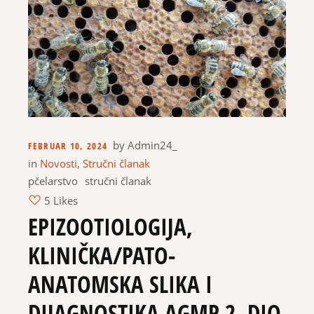
by
Admin24_
FEBRUAR 10, 2024
in
Novosti
,
Stručni članak
pčelarstvo
stručni članak
5 Likes
EPIZOOTIOLOGIJA,
KLINIČKA/PATO-
ANATOMSKA SLIKA I
DIJAGNOSTIKA AGMP 2. DIO