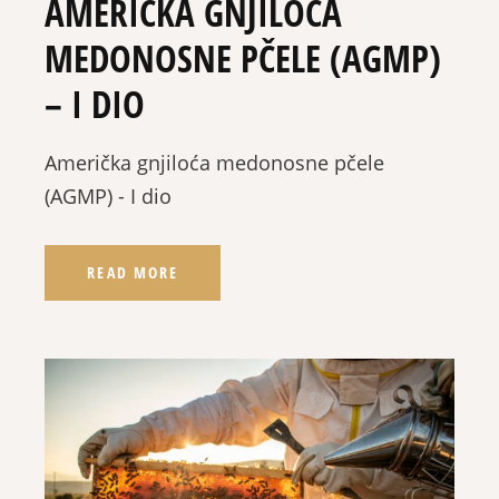
AMERIČKA GNJILOĆA
MEDONOSNE PČELE (AGMP)
– I DIO
Američka gnjiloća medonosne pčele
(AGMP) - I dio
READ MORE