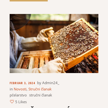
by
Admin24_
FEBRUAR 3, 2024
in
Novosti
,
Stručni članak
pčelarstvo
stručni članak
5 Likes