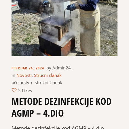
by
Admin24_
FEBRUAR 24, 2024
in
Novosti
,
Stručni članak
pčelarstvo
stručni članak
5 Likes
METODE DEZINFEKCIJE KOD
AGMP – 4.DIO
Metode dezinfekcije kod AGMP – 4.dio