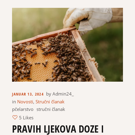
by
Admin24_
JANUAR 13, 2024
in
Novosti
,
Stručni članak
pčelarstvo
stručni članak
5 Likes
PRAVIH LJEKOVA DOZE I