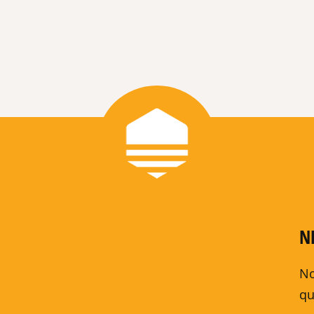
N
No
qu