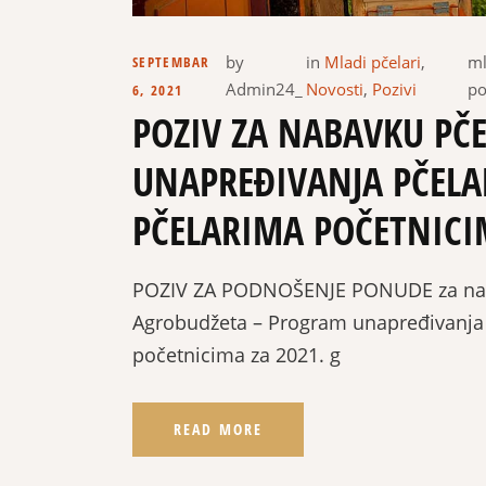
by
in
Mladi pčelari
,
ml
SEPTEMBAR
Admin24_
Novosti
,
Pozivi
po
6, 2021
POZIV ZA NABAVKU PČE
UNAPREĐIVANJA PČELA
PČELARIMA POČETNICI
POZIV ZA PODNOŠENJE PONUDE za nabav
Agrobudžeta – Program unapređivanja 
početnicima za 2021. g
READ MORE