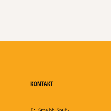
KONTAKT
Grbe bb, Spuž -