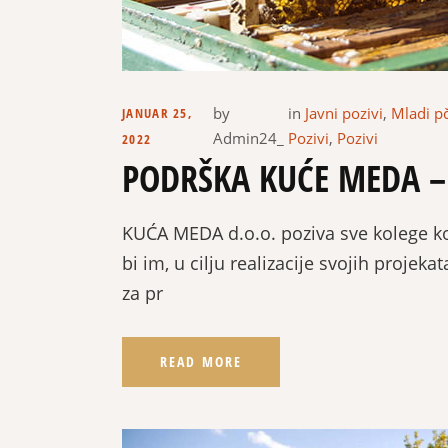
by
in
Javni pozivi
,
Mladi pč
JANUAR 25,
Admin24_
Pozivi
,
Pozivi
2022
PODRŠKA KUĆE MEDA 
KUĆA MEDA d.o.o. poziva sve kolege ko
bi im, u cilju realizacije svojih projek
za pr
READ MORE