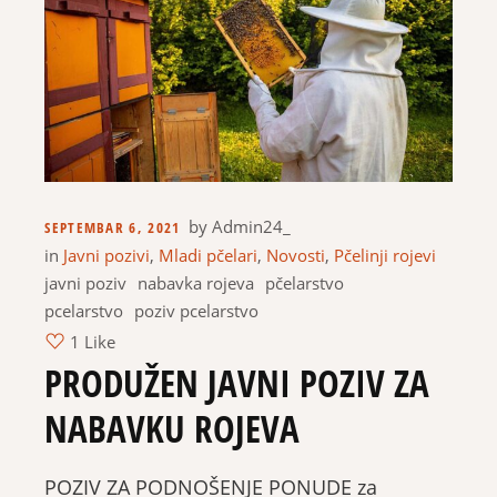
by
Admin24_
SEPTEMBAR 6, 2021
in
Javni pozivi
,
Mladi pčelari
,
Novosti
,
Pčelinji rojevi
javni poziv
nabavka rojeva
pčelarstvo
pcelarstvo
poziv pcelarstvo
1 Like
PRODUŽEN JAVNI POZIV ZA
NABAVKU ROJEVA
POZIV ZA PODNOŠENJE PONUDE za