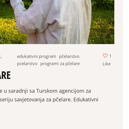
1
i
,
edukativni program
pčelarstvo
pcelarstvo
programi za pčelare
Like
ARE
re u saradnji sa Turskom agencijom za
seriju savjetovanja za pčelare. Edukativni