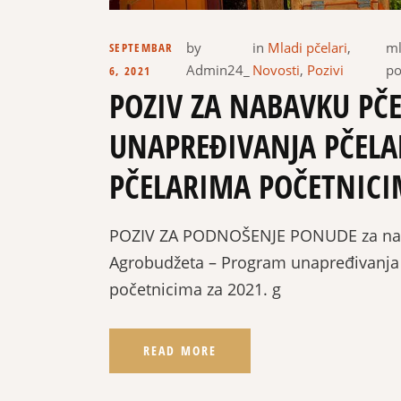
by
in
Mladi pčelari
,
ml
SEPTEMBAR
Admin24_
Novosti
,
Pozivi
po
6, 2021
POZIV ZA NABAVKU PČE
UNAPREĐIVANJA PČELA
PČELARIMA POČETNICI
POZIV ZA PODNOŠENJE PONUDE za nabav
Agrobudžeta – Program unapređivanja 
početnicima za 2021. g
READ MORE