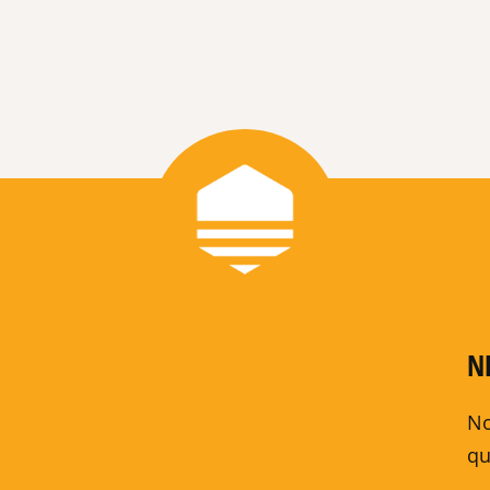
N
No
qu