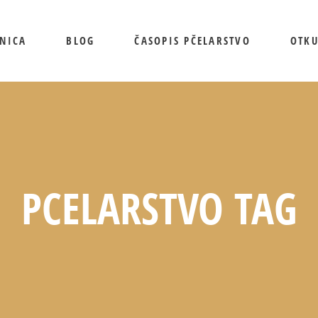
NICA
BLOG
ČASOPIS PČELARSTVO
OTK
PCELARSTVO TAG