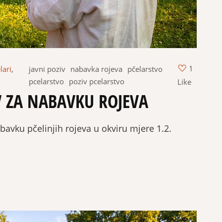
1
lari
,
javni poziv
nabavka rojeva
pčelarstvo
pcelarstvo
poziv pcelarstvo
Like
V ZA NABAVKU ROJEVA
ku pčelinjih rojeva u okviru mjere 1.2.