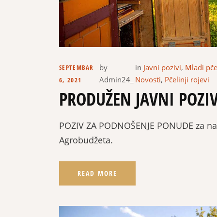
by
in
Javni pozivi
,
Mladi pče
SEPTEMBAR
Admin24_
Novosti
,
Pčelinji rojevi
6, 2021
PRODUŽEN JAVNI POZI
POZIV ZA PODNOŠENJE PONUDE za nabav
Agrobudžeta.
READ MORE