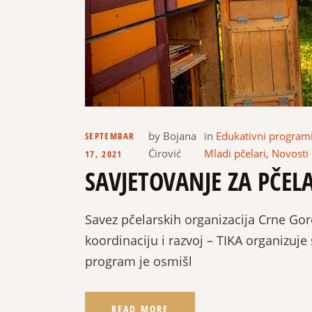
by
Bojana
in
Edukativni program
SEPTEMBAR
Ćirović
Mladi pčelari
,
Novosti
17, 2021
SAVJETOVANJE ZA PČEL
Savez pčelarskih organizacija Crne Go
koordinaciju i razvoj – TIKA organizuje 
program je osmišl
READ MORE