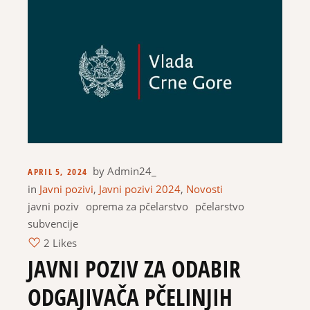
by
Admin24_
APRIL 5, 2024
in
Javni pozivi
,
Javni pozivi 2024
,
Novosti
javni poziv
oprema za pčelarstvo
pčelarstvo
subvencije
2 Likes
JAVNI POZIV ZA ODABIR
ODGAJIVAČA PČELINJIH