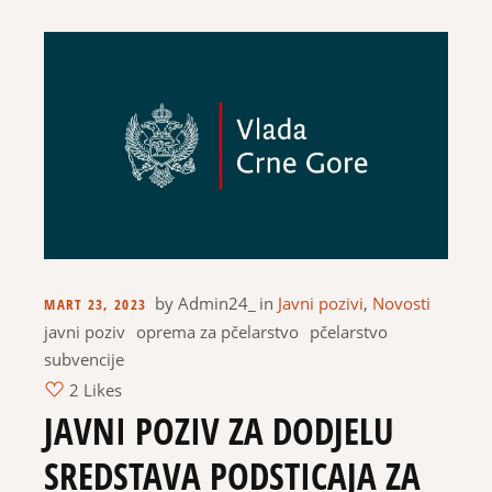
by
Admin24_
in
Javni pozivi
,
Novosti
MART 23, 2023
javni poziv
oprema za pčelarstvo
pčelarstvo
subvencije
2 Likes
JAVNI POZIV ZA DODJELU
SREDSTAVA PODSTICAJA ZA