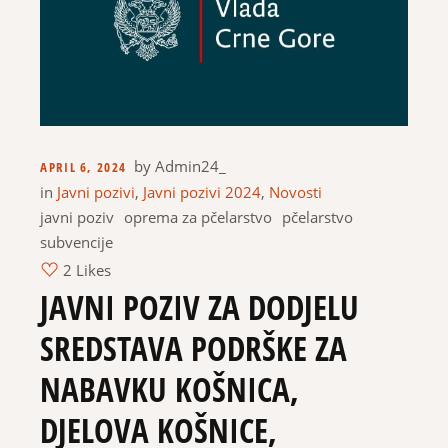
by
Admin24_
APRIL 6, 2024
in
Javni pozivi
,
Javni pozivi 2024
,
Novosti
javni poziv
oprema za pčelarstvo
pčelarstvo
subvencije
2 Likes
JAVNI POZIV ZA DODJELU
SREDSTAVA PODRŠKE ZA
NABAVKU KOŠNICA,
DJELOVA KOŠNICE,