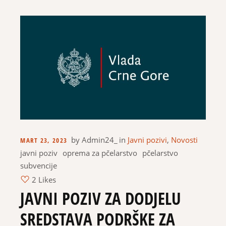
by
Admin24_
in
Javni pozivi
,
Novosti
MART 23, 2023
javni poziv
oprema za pčelarstvo
pčelarstvo
subvencije
2 Likes
JAVNI POZIV ZA DODJELU
SREDSTAVA PODRŠKE ZA