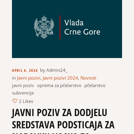
by
Admin24_
APRIL 6, 2024
in
Javni pozivi
,
Javni pozivi 2024
,
Novosti
javni poziv
oprema za pčelarstvo
pčelarstvo
subvencije
2 Likes
JAVNI POZIV ZA DODJELU
SREDSTAVA PODSTICAJA ZA