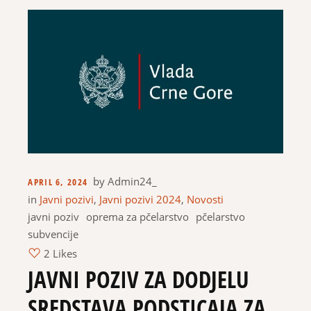
by
Admin24_
APRIL 6, 2024
in
Javni pozivi
,
Javni pozivi 2024
,
Novosti
javni poziv
oprema za pčelarstvo
pčelarstvo
subvencije
2 Likes
JAVNI POZIV ZA DODJELU
SREDSTAVA PODSTICAJA ZA