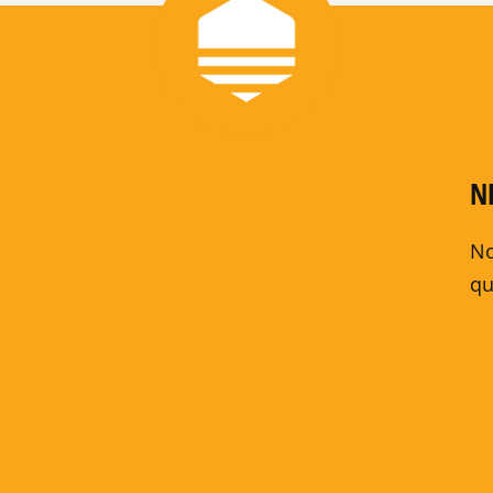
N
No
qu