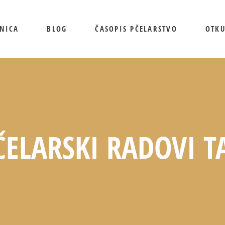
NICA
BLOG
ČASOPIS PČELARSTVO
OTK
ČELARSKI RADOVI T