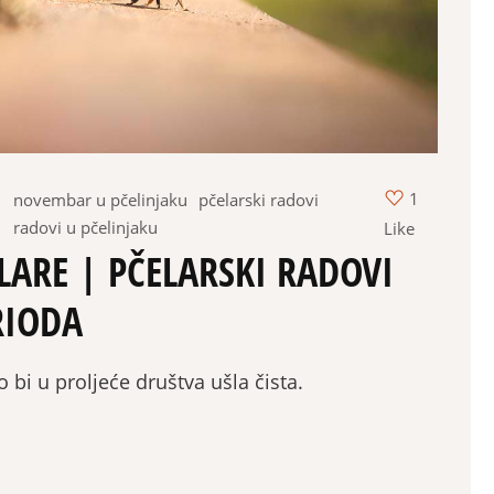
1
novembar u pčelinjaku
pčelarski radovi
radovi u pčelinjaku
Like
LARE | PČELARSKI RADOVI
RIODA
o bi u proljeće društva ušla čista.