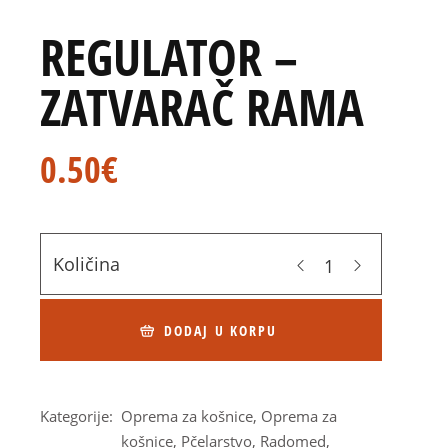
REGULATOR –
ZATVARAČ RAMA
0.50
€
Količina
DODAJ U KORPU
Kategorije:
Oprema za košnice
,
Oprema za
košnice
,
Pčelarstvo
,
Radomed
,