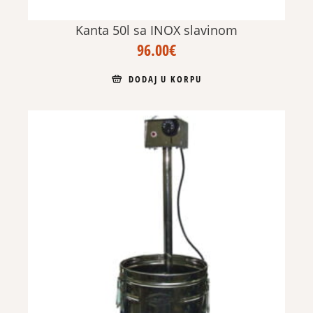
Kanta 50l sa INOX slavinom
96.00
€
DODAJ U KORPU