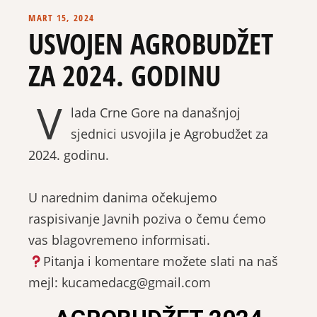
MART 15, 2024
USVOJEN AGROBUDŽET
ZA 2024. GODINU
V
lada Crne Gore na današnjoj
sjednici usvojila je Agrobudžet za
2024. godinu.
U narednim danima očekujemo
raspisivanje Javnih poziva o čemu ćemo
vas blagovremeno informisati.
Pitanja i komentare možete slati na naš
mejl: kucamedacg@gmail.com