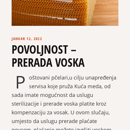
JANUAR 12, 2022
POVOLJNOST –
PRERADA VOSKA
P
oštovani pčelari,u cilju unapređenja
servisa koje pruža Kuća meda, od
sada imate mogućnost da uslugu
sterilizacije i prerade voska platite kroz
kompenzaciju za vosak. U ovom slučaju,
umjesto da uslugu prerade plaćate
novcem, plaćanje možete izvršiti voskom,