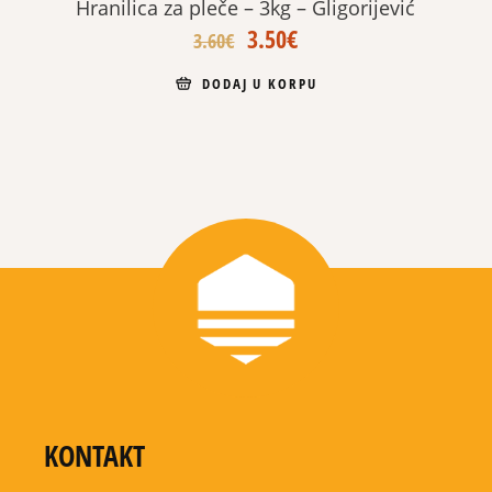
Hranilica za pleče – 3kg – Gligorijević
Original
Current
3.50
€
3.60
€
price
price
was:
is:
DODAJ U KORPU
3.60€.
3.50€.
KONTAKT