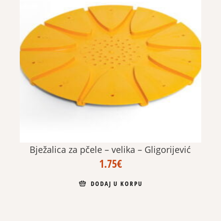
Bježalica za pčele – velika – Gligorijević
1.75
€
DODAJ U KORPU