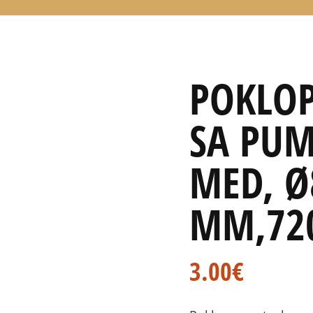
POKLOP
SA PUM
MED, Ø
MM,72
3.00
€