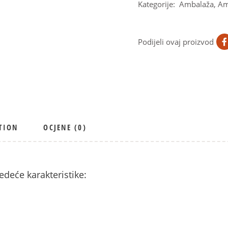
Kategorije:
Ambalaža
,
Am
Podijeli ovaj proizvod
TION
OCJENE (0)
deće karakteristike: