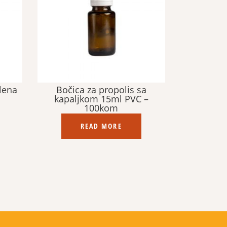
klena
Bočica za propolis sa
kapaljkom 15ml PVC –
100kom
READ MORE