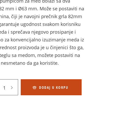
a pumpicom za med dolazi sa dva
82 mm i Ø63 mm. Može se postaviti na
emina, čiji je navojni prečnik grla 82mm
 garantuje ugodnost svakom korisniku
eda i sprečava njegovo prosipanje i
čno za konvencijalno izuzimanje meda iz
Prednost proizvoda je u činjenici što ga,
 teglu sa medom, možete postaviti na
i nesmetano da ga koristite.
DODAJ U KORPU