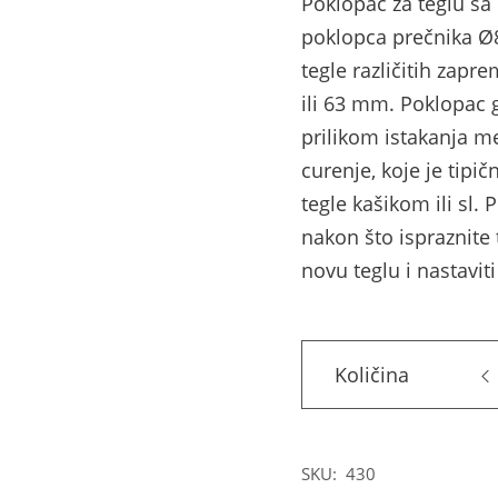
Poklopac za teglu s
poklopca prečnika Ø
tegle različitih zapr
ili 63 mm. Poklopac
prilikom istakanja m
curenje, koje je tipi
tegle kašikom ili sl. 
nakon što ispraznite
novu teglu i nastavit
Količina
SKU:
430