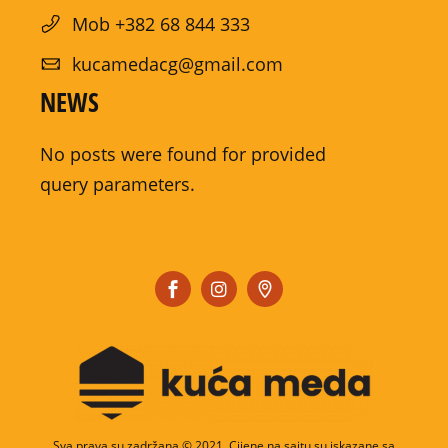
Mob +382 68 844 333
kucamedacg@gmail.com
NEWS
No posts were found for provided
query parameters.
Sva prava su zadržana © 2021. Cijene na sajtu su iskazane sa