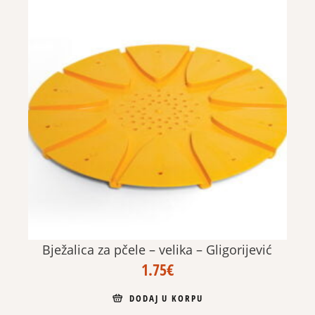
Bježalica za pčele – velika – Gligorijević
1.75
€
DODAJ U KORPU